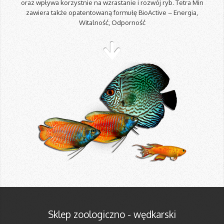
oraz wpływa korzystnie na wzrastanie i rozwój ryb. Tetra Min
zawiera także opatentowaną formułę BioActive – Energia,
Witalność, Odporność
Sklep zoologiczno - wędkarski