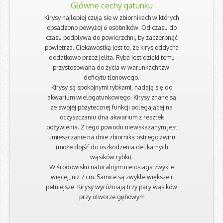
Główne cechy gatunku
Kirysy najlepiej czują sie w zbiornikach w których
obsadzono powyżej 6 osobników. Od czasu do
czasu podpływa do powierzchni, by zaczerpnąć
powietrza. Ciekawostką jest to, ze kirys oddycha
dodatkowo przez jelita. Ryba jest dzięki temu
przystosowana do życia w warunkach tzw.
deficytu tlenowego.
Kirysy są spokojnymi rybkami, nadają się do
akwarium wielogatunkowego. Kirysy znane są
ze swojej pożytecznej funkcji polegającej na
oczyszczaniu dna akwarium z resztek
pożywienia. Z tego powodu niewskazanym jest
umieszczanie na dnie zbiornika ostrego żwiru
(może dojść do uszkodzenia delikatnych
wąsików rybki).
W środowisku naturalnym nie osiaga zwykle
więcej, niż 7 cm. Samice są zwykle większe i
pełniejsze. Kirysy wyróżniają trzy pary wąsików
przy otworze gębowym