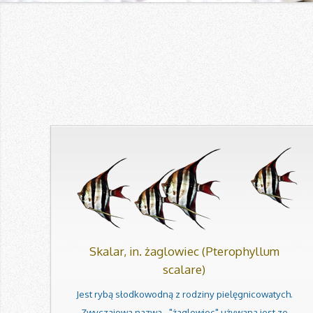
Skalar, in. żaglowiec (Pterophyllum
scalare)
Jest rybą słodkowodną z rodziny pielęgnicowatych.
Zwyczajowa nazwa - "żaglowiec" używana jest ze