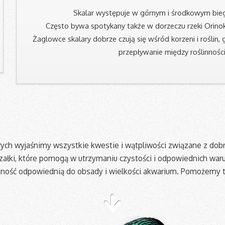
Skalar występuje w górnym i środkowym bieg
Często bywa spotykany także w dorzeczu rzeki Orino
Żaglowce skalary dobrze czują się wśród korzeni i roślin, g
przepływanie między roślinności
ych wyjaśnimy wszystkie kwestie i wątpliwości związane z d
 grzałki, które pomogą w utrzymaniu czystości i odpowiednich wa
linność odpowiednią do obsady i wielkości akwarium. Pomożemy