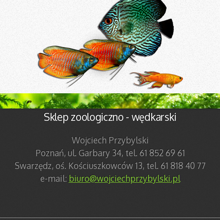
Sklep zoologiczno - wędkarski
Wojciech Przybylski
Poznań, ul. Garbary 34, tel. 61 852 69 61
Swarzędz, oś. Kościuszkowców 13, tel. 61 818 40 77
e-mail:
biuro@wojciechprzybylski.pl