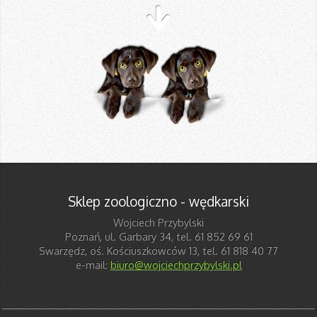
Sklep zoologiczno - wędkarski
Wojciech Przybylski
Poznań, ul. Garbary 34, tel. 61 852 69 61
Swarzędz, oś. Kościuszkowców 13, tel. 61 818 40 77
e-mail:
biuro@wojciechprzybylski.pl