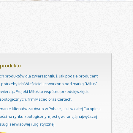
 produktu
h produktów dla zwierząt Miluś. Jak podaje producent:
c potrzeby ich Właścicieli stworzono pod marką "Miluś"
wierząt. Projekt Miluś to wspólne przedsięwzięcie
oologicznych, firm Maced oraz Certech.
anie klientów zarówno w Polsce, jak i w całej Europie a
ości na rynku zoologicznym jest gwarancją najwyższej
ługi serwisowej i logistycznej.